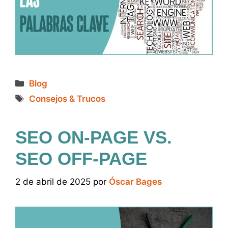
Categorías
Blog
Etiquetas
Consejos & Trucos
SEO ON-PAGE VS.
SEO OFF-PAGE
2 de abril de 2025
por
Óscar Bages