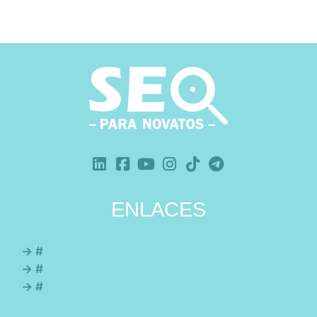
ENLACES
→ #
→ #
→ #