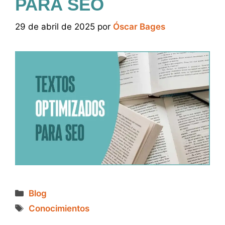
PARA SEO
29 de abril de 2025
por
Óscar Bages
Categorías
Blog
Etiquetas
Conocimientos