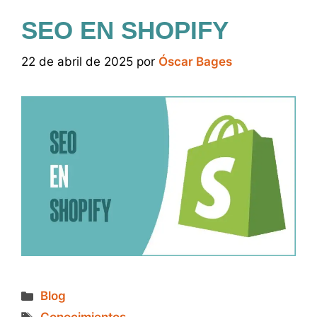
SEO EN SHOPIFY
22 de abril de 2025
por
Óscar Bages
Categorías
Blog
Etiquetas