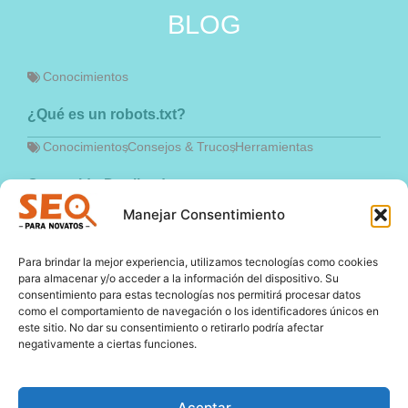
BLOG
Conocimientos
¿Qué es un robots.txt?
Conocimientos
,
Consejos & Trucos
,
Herramientas
Contenido Duplicado
Manejar Consentimiento
Conocimientos
,
Consejos & Trucos
,
Herramientas
Redirecciones en WordPress
Para brindar la mejor experiencia, utilizamos tecnologías como cookies
para almacenar y/o acceder a la información del dispositivo. Su
Conocimientos
,
Consejos & Trucos
consentimiento para estas tecnologías nos permitirá procesar datos
como el comportamiento de navegación o los identificadores únicos en
Errores Comunes en SEO
este sitio. No dar su consentimiento o retirarlo podría afectar
negativamente a ciertas funciones.
NEWSLETTER
Aceptar